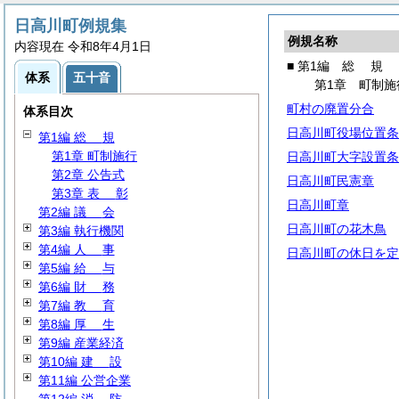
日高川町例規集
例規名称
内容現在 令和8年4月1日
■ 第1編
総
規
体系
五十音
第1章 町制施
町村の廃置分合
体系目次
日高川町役場位置条
第1編
総
規
第1章 町制施行
日高川町大字設置条
第2章 公告式
日高川町民憲章
第3章
表
彰
日高川町章
第2編
議
会
日高川町の花木鳥
第3編 執行機関
第4編
人
事
日高川町の休日を定
第5編
給
与
第6編
財
務
第7編
教
育
第8編
厚
生
第9編 産業経済
第10編
建
設
第11編 公営企業