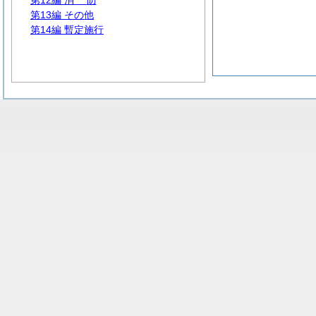
第12編
消
防
第13編 その他
第14編 暫定施行