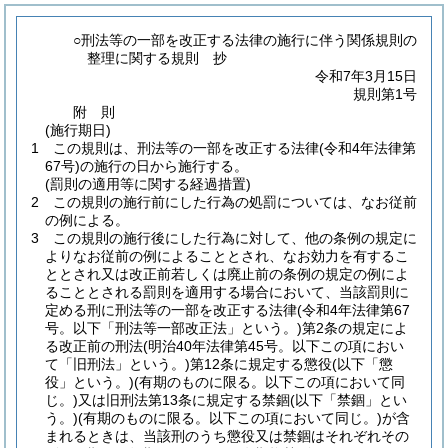
○刑法等の一部を改正する法律の施行に伴う関係規則の
整理に関する規則 抄
令和7年3月15日
規則第1号
附
則
(施行期日)
1
この規則は、刑法等の一部を改正する法律
(令和4年法律第
67号)
の施行の日から施行する。
(罰則の適用等に関する経過措置)
2
この規則の施行前にした行為の処罰については、なお従前
の例による。
3
この規則の施行後にした行為に対して、他の条例の規定に
よりなお従前の例によることとされ、なお効力を有するこ
ととされ又は改正前若しくは廃止前の条例の規定の例によ
ることとされる罰則を適用する場合において、当該罰則に
定める刑に刑法等の一部を改正する法律
(令和4年法律第67
号。以下「刑法等一部改正法」という。)
第2条の規定によ
る改正前の刑法
(明治40年法律第45号。以下この項におい
て「旧刑法」という。)
第12条に規定する懲役
(以下「懲
役」という。)
(有期のものに限る。以下この項において同
じ。)
又は旧刑法第13条に規定する禁錮
(以下「禁錮」とい
う。)
(有期のものに限る。以下この項において同じ。)
が含
まれるときは、当該刑のうち懲役又は禁錮はそれぞれその