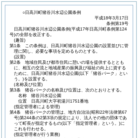
○日高川町猪谷川水辺公園条例
平成18年3月17日
条例第19号
日高川町猪谷川水辺公園条例(平成17年日高川町条例第124
号)の全部を改正する。
(趣旨)
第1条
この条例は、日高川町猪谷川水辺公園の設置並びに管
理に関し、必要な事項を定めるものとする。
(設置)
第2条
地域住民及び都市住民に憩いの場を提供するととも
に、相互の交流と地域産業の振興及び福祉の向上に資する
ために、日高川町猪谷川水辺公園
(以下「猪谷パーク」とい
う。)
を設置する。
(名称及び位置)
第3条
猪谷パークの名称及び位置は、次のとおりとする。
名称 猪谷川水辺公園
位置 日高川町大字初湯川1751番地
(指定管理者による管理)
第4条
猪谷パークの管理は、地方自治法
(昭和22年法律第67
号)
第244条の2第3項の規定により、法人その他の団体であ
って町長が指定するもの
(以下「指定管理者」という。)
に
これを行わせる。
(指定管理者が行う業務)