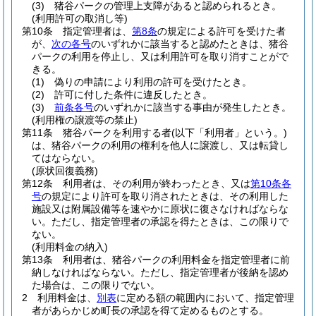
(3)
猪谷パークの管理上支障があると認められるとき。
(利用許可の取消し等)
第10条
指定管理者は、
第8条
の規定による許可を受けた者
が、
次の各号
のいずれかに該当すると認めたときは、猪谷
パークの利用を停止し、又は利用許可を取り消すことがで
きる。
(1)
偽りの申請により利用の許可を受けたとき。
(2)
許可に付した条件に違反したとき。
(3)
前条各号
のいずれかに該当する事由が発生したとき。
(利用権の譲渡等の禁止)
第11条
猪谷パークを利用する者
(以下「利用者」という。)
は、猪谷パークの利用の権利を他人に譲渡し、又は転貸し
てはならない。
(原状回復義務)
第12条
利用者は、その利用が終わったとき、又は
第10条各
号
の規定により許可を取り消されたときは、その利用した
施設又は附属設備等を速やかに原状に復さなければならな
い。
ただし、指定管理者の承認を得たときは、この限りで
ない。
(利用料金の納入)
第13条
利用者は、猪谷パークの利用料金を指定管理者に前
納しなければならない。
ただし、指定管理者が後納を認め
た場合は、この限りでない。
2
利用料金は、
別表
に定める額の範囲内において、指定管理
者があらかじめ町長の承認を得て定めるものとする。