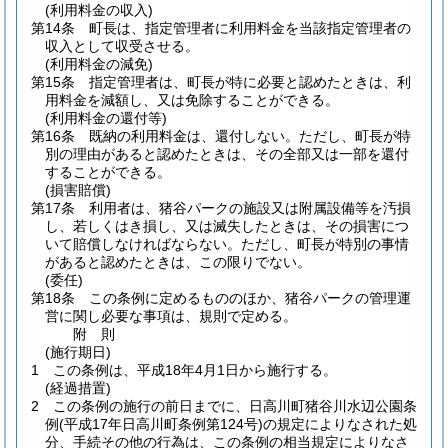
(利用料金の収入)
第14条
町長は、指定管理者に利用料金を当該指定管理者の
収入として収受させる。
(利用料金の減免)
第15条
指定管理者は、町長が特に必要と認めたときは、利
用料金を減額し、又は免除することができる。
(利用料金の還付等)
第16条
既納の利用料金は、還付しない。
ただし、町長が特
別の理由があると認めたときは、その全部又は一部を還付
することができる。
(損害賠償)
第17条
利用者は、猪谷パークの施設又は附属設備等を汚損
し、若しくはき損し、又は滅失したときは、その損害につ
いて賠償しなければならない。
ただし、町長が特別の事情
があると認めたときは、この限りでない。
(委任)
第18条
この条例に定めるもののほか、猪谷パークの管理運
営に関し必要な事項は、規則で定める。
附
則
(施行期日)
1
この条例は、平成18年4月1日から施行する。
(経過措置)
2
この条例の施行の前日までに、日高川町猪谷川水辺公園条
例
(平成17年日高川町条例第124号)
の規定によりなされた処
分、手続その他の行為は、この条例の相当規定によりなさ