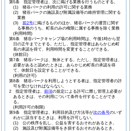
第5条
指定管理者は、次に掲げる業務を行うものとする。
(1)
猪谷パークの利用の許可に関する業務
(2)
猪谷パークの施設及び附属設備等の維持管理に関する
業務
(3)
前2号
に掲げるもののほか、猪谷パークの運営に関す
る事務のうち、町長のみの権限に属する事務を除く業務
(利用時間)
第6条
猪谷パークキャンプ場の利用時間は、午後1時から翌
日の正午までとする。
ただし、指定管理者はあらかじめ町
長の承認を得て、利用時間を変更することができる。
(休館日)
第7条
猪谷パークは、無休とする。
ただし、指定管理者は、
必要があると認めたときは、あらかじめ町長の承認を得
て、休館日を設定することができる。
(利用の許可)
第8条
猪谷パークを利用しようとする者は、指定管理者の許
可を受けなければならない。
2
指定管理者は、
前項
の規定による許可に際し管理上必要が
あるときは、その利用について条件を付することができ
る。
(利用許可の制限)
第9条
指定管理者は、利用目的及び方法等が
次の各号
のいず
れかに該当するときは、利用を許可しない。
(1)
公の秩序を乱し、公益を害するおそれがあるとき。
(2)
施設及び附属設備等をき損するおそれがあるとき。