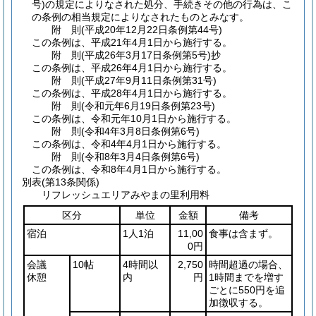
号)
の規定によりなされた処分、手続きその他の行為は、こ
の条例の相当規定によりなされたものとみなす。
附
則
(平成20年12月22日
条例第44号)
この条例は、平成21年4月1日から施行する。
附
則
(平成26年3月17日
条例第5号)
抄
この条例は、平成26年4月1日から施行する。
附
則
(平成27年9月11日
条例第31号)
この条例は、平成28年4月1日から施行する。
附
則
(令和元年6月19日
条例第23号)
この条例は、令和元年10月1日から施行する。
附
則
(令和4年3月8日
条例第6号)
この条例は、令和4年4月1日から施行する。
附
則
(令和8年3月4日
条例第6号)
この条例は、令和8年4月1日から施行する。
別表
(第13条関係)
リフレッシュエリアみやまの里利用料
区分
単位
金額
備考
宿泊
1人1泊
11,00
食事は含まず。
0円
会議
10帖
4時間以
2,750
時間超過の場合、
休憩
内
円
1時間までを増す
ごとに550円を追
加徴収する。