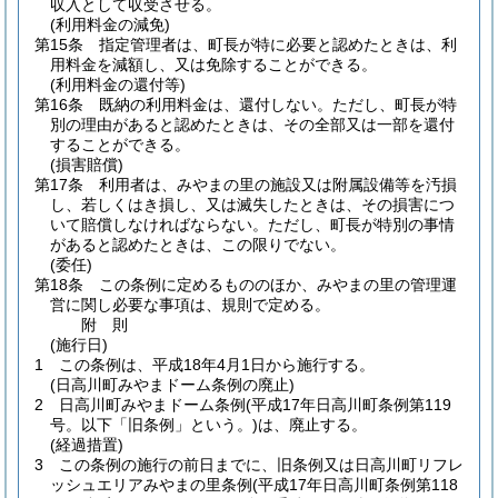
収入として収受させる。
(利用料金の減免)
第15条
指定管理者は、町長が特に必要と認めたときは、利
用料金を減額し、又は免除することができる。
(利用料金の還付等)
第16条
既納の利用料金は、還付しない。
ただし、町長が特
別の理由があると認めたときは、その全部又は一部を還付
することができる。
(損害賠償)
第17条
利用者は、みやまの里の施設又は附属設備等を汚損
し、若しくはき損し、又は滅失したときは、その損害につ
いて賠償しなければならない。
ただし、町長が特別の事情
があると認めたときは、この限りでない。
(委任)
第18条
この条例に定めるもののほか、みやまの里の管理運
営に関し必要な事項は、規則で定める。
附
則
(施行日)
1
この条例は、平成18年4月1日から施行する。
(日高川町みやまドーム条例の廃止)
2
日高川町みやまドーム条例
(平成17年日高川町条例第119
号。以下「旧条例」という。)
は、廃止する。
(経過措置)
3
この条例の施行の前日までに、旧条例又は日高川町リフレ
ッシュエリアみやまの里条例
(平成17年日高川町条例第118