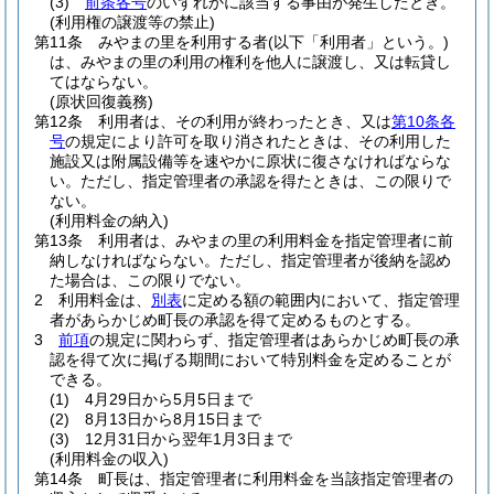
(3)
前条各号
のいずれかに該当する事由が発生したとき。
(利用権の譲渡等の禁止)
第11条
みやまの里を利用する者
(以下「利用者」という。)
は、みやまの里の利用の権利を他人に譲渡し、又は転貸し
てはならない。
(原状回復義務)
第12条
利用者は、その利用が終わったとき、又は
第10条各
号
の規定により許可を取り消されたときは、その利用した
施設又は附属設備等を速やかに原状に復さなければならな
い。
ただし、指定管理者の承認を得たときは、この限りで
ない。
(利用料金の納入)
第13条
利用者は、みやまの里の利用料金を指定管理者に前
納しなければならない。
ただし、指定管理者が後納を認め
た場合は、この限りでない。
2
利用料金は、
別表
に定める額の範囲内において、指定管理
者があらかじめ町長の承認を得て定めるものとする。
3
前項
の規定に関わらず、指定管理者はあらかじめ町長の承
認を得て次に掲げる期間において特別料金を定めることが
できる。
(1)
4月29日から5月5日まで
(2)
8月13日から8月15日まで
(3)
12月31日から翌年1月3日まで
(利用料金の収入)
第14条
町長は、指定管理者に利用料金を当該指定管理者の