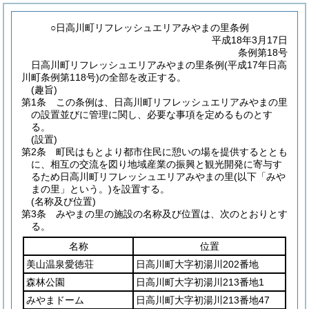
○日高川町リフレッシュエリアみやまの里条例
平成18年3月17日
条例第18号
日高川町リフレッシュエリアみやまの里条例(平成17年日高
川町条例第118号)の全部を改正する。
(趣旨)
第1条
この条例は、日高川町リフレッシュエリアみやまの里
の設置並びに管理に関し、必要な事項を定めるものとす
る。
(設置)
第2条
町民はもとより都市住民に憩いの場を提供するととも
に、相互の交流を図り地域産業の振興と観光開発に寄与す
るため日高川町リフレッシュエリアみやまの里
(以下「みや
まの里」という。)
を設置する。
(名称及び位置)
第3条
みやまの里の施設の名称及び位置は、次のとおりとす
る。
名称
位置
美山温泉愛徳荘
日高川町大字初湯川202番地
森林公園
日高川町大字初湯川213番地1
みやまドーム
日高川町大字初湯川213番地47