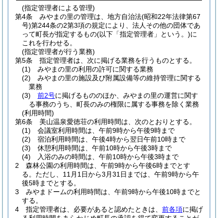
(指定管理者による管理)
第4条
みやまの里の管理は、地方自治法
(昭和22年法律第67
号)
第244条の2第3項の規定により、法人その他の団体であ
って町長が指定するもの
(以下「指定管理者」という。)
に
これを行わせる。
(指定管理者が行う業務)
第5条
指定管理者は、次に掲げる業務を行うものとする。
(1)
みやまの里の利用の許可に関する業務
(2)
みやまの里の施設及び附属設備等の維持管理に関する
業務
(3)
前2号
に掲げるもののほか、みやまの里の運営に関す
る事務のうち、町長のみの権限に属する事務を除く業務
(利用時間)
第6条
美山温泉愛徳荘の利用時間は、次のとおりとする。
(1)
会議室利用時間は、午前9時から午後9時まで
(2)
宿泊利用時間は、午後4時から翌日午前10時まで
(3)
休憩利用時間は、午前10時から午後3時まで
(4)
入浴のみの時間は、午前10時から午後3時まで
2
森林公園の利用時間は、午前9時から午後6時までとす
る。
ただし、11月1日から3月31日までは、午前9時から午
後5時までとする。
3
みやまドームの利用時間は、午前9時から午後10時までと
する。
4
指定管理者は、必要があると認めたときは、
前各項
に掲げ