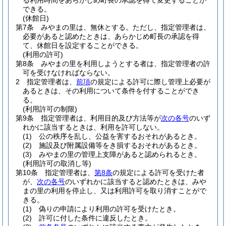
る利用時間をあらかじめ町長の承認を得て変更することが
できる。
(休館日)
第7条
みやまの里は、無休とする。
ただし、指定管理者は、
必要があると認めたときは、あらかじめ町長の承認を得
て、休館日を設定することができる。
(利用の許可)
第8条
みやまの里を利用しようとする者は、指定管理者の許
可を受けなければならない。
2
指定管理者は、
前項
の規定による許可に際し管理上必要が
あるときは、その利用について条件を付することができ
る。
(利用許可の制限)
第9条
指定管理者は、利用目的及び方法等が
次の各号
のいず
れかに該当するときは、利用を許可しない。
(1)
公の秩序を乱し、公益を害するおそれがあるとき。
(2)
施設及び附属設備等をき損するおそれがあるとき。
(3)
みやまの里の管理上支障があると認められるとき。
(利用許可の取消し等)
第10条
指定管理者は、
第8条
の規定による許可を受けた者
が、
次の各号
のいずれかに該当すると認めたときは、みや
まの里の利用を停止し、又は利用許可を取り消すことがで
きる。
(1)
偽りの申請により利用の許可を受けたとき。
(2)
許可に付した条件に違反したとき。