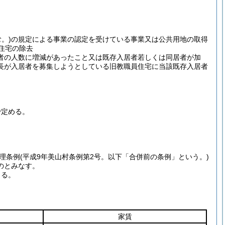
。)
の規定による事業の認定を受けている事業又は公共用地の取得
住宅の除去
者の人数に増減があったこと又は既存入居者若しくは同居者が加
長が入居者を募集しようとしている旧教職員住宅に当該既存入居者
で定める。
理条例
(平成9年美山村条例第2号。以下「合併前の条例」という。)
のとみなす。
よる。
家賃