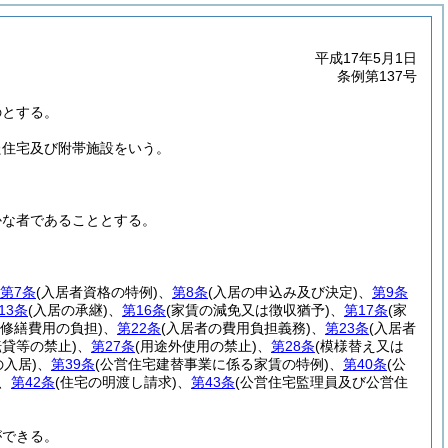
平成17年5月1日
条例第137号
のとする。
た住宅及び附帯施設をいう。
かな者であることとする。
第7条
(入居者資格の特例)
、
第8条
(入居の申込み及び決定)
、
第9条
13条
(入居の承継)
、
第16条
(家賃の減免又は徴収猶予)
、
第17条
(家
(修繕費用の負担)
、
第22条
(入居者の費用負担義務)
、
第23条
(入居者
転貸等の禁止)
、
第27条
(用途外使用の禁止)
、
第28条
(模様替え又は
入居)
、
第39条
(公営住宅建替事業に係る家賃の特例)
、
第40条
(公
、
第42条
(住宅の明渡し請求)
、
第43条
(公営住宅監理員及び公営住
ができる。