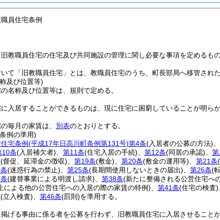
教職員住宅条例
、旧教職員住宅の住宅及び共同施設の管理に関し必要な事項を定めるも
おいて「旧教職員住宅」とは、教職員住宅のうち、町長部局へ移管され
称及び位置等)
宅の名称及び位置等は、規則で定める。
宅に入居することができるものは、現に住宅に困窮していることが明ら
宅の毎月の家賃は、
別表
のとおりとする。
条例の準用)
営住宅条例
(平成17年日高川町条例第131号)
第4条
(入居者の公募の方法)
、
第10条
(入居補欠者)
、
第11条
(住宅入居の手続)
、
第12条
(同居の承認)
、
第
条
(督促、延滞金の徴収)
、
第19条
(敷金)
、
第20条
(敷金の運用等)
、
第21条
4条
(迷惑行為の禁止)
、
第25条
(長期間使用しないときの届出)
、
第26条
(
7条
(建替事業による明渡し請求)
、
第38条
(新たに整備される公営住宅への
止による他の公営住宅への入居の際の家賃の特例)
、
第41条
(住宅の検査)
条
(立入検査)
、
第46条
(罰則)
を準用する。
に掲げる事由に係る者を公募を行わず、旧教職員住宅に入居させること