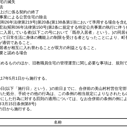
宅の滅失
去
上げに係る契約の終了
事業による公営住宅の除去
昭和26年法律第219号)
第20条
(第138条第1項において準用する場合を含む
置法
(昭和36年法律第150号)
第2条に規定する特定公共事業の執行に伴う
に入居している者
(以下この号において「既存入居者」という。)
の同居
って日常生活に身体の機能上の制限を受ける者となったことにより、町
が適切であること。
居者が相互に入れ替わることが双方の利益となること。
要と認める場合
定めるもののほか、旧教職員住宅の管理運営に関し必要な事項は、規則
17年5月1日から施行する。
の日
(以下「施行日」という。)
の前日までに、合併前の美山村村営住宅管
れた処分、手続その他の行為は、この条例の相当規定によりなされたも
でにした行為に対する罰則の適用については、なお合併前の条例の例に
年3月15日
条例第8号)
の日から施行する。
名称