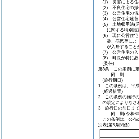
(1)
災害による住
(2)
不良住宅の撤
(3)
公営住宅の借
(4)
公営住宅建替
(5)
土地収用法
(
に関する特別措
(6)
現に公営住宅
齢、病気等によ
が入居すること
(7)
公営住宅の入
(8)
町長が特に必
(委任)
第8条
この条例に
附
則
(施行期日)
1
この条例は、平成
(経過措置)
2
この条例の施行
の規定によりなさ
3
施行日の前日ま
附
則
(令和6
この条例は、公布
別表
(第5条関係)