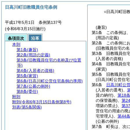
日高川町旧教職員住宅条例
○日高川町旧
平成17年5月1日 条例第137号
(趣旨)
(令和6年3月15日施行)
第1条
この条例は
(用語の定義)
条項目次
沿革
第2条
この条例に
本則
(旧教職員住宅の名
第1条
(趣旨)
第3条
旧教職員住
第2条
(用語の定義)
(入居者の資格)
第3条
(旧教職員住宅の名称及び位置
第4条
旧教職員住
等)
(家賃)
第4条
(入居者の資格)
第5条
旧教職員住
第5条
(家賃)
(日高川町公営住宅
第6条
(日高川町公営住宅条例の準用)
第6条
日高川町公
第7条
(公募の例外)
(入居者の選考)
、
第8条
(委任)
賃の納付)
、
第18
附則
の保管義務)
、
第2
附則
(令和6年3月15日条例第8号)
増築の禁止)
、
第3
別表
(第5条関係)
営住宅の用途の廃
宅管理人)
、
第44
(公募の例外)
第7条
町長は、次